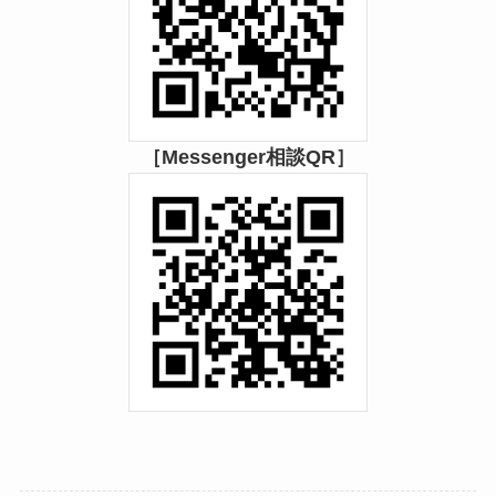
［Messenger相談QR］