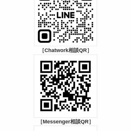
［Chatwork相談QR］
［Messenger相談QR］