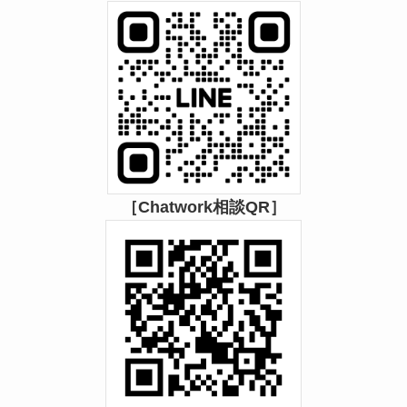
［Chatwork相談QR］