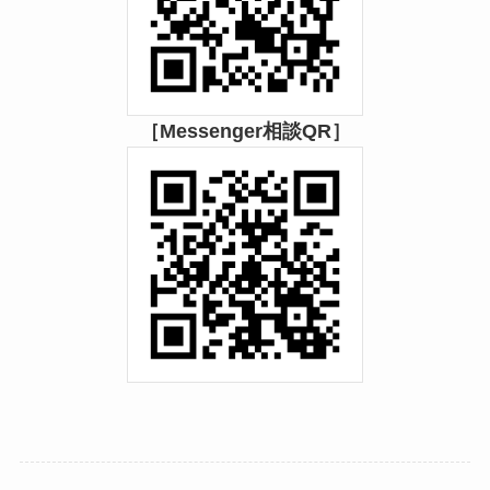
［Messenger相談QR］